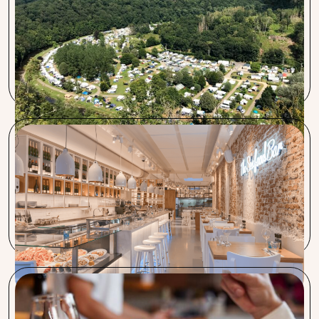
Wij kwamen bij Procent vanwege hun voordelige tarieven
en snelle service. Procent onderscheidt zich door een
eerlijke opinie en kennis van de markt. Voor ons was de
belangrijkste verandering de voordelige transactietarieven.
De overgang verliep soepel en communicatie was vlot.
The Seafood bar
Het is enorm prettig als een persoon zoals Wilco z’n best
doet om bepaalde inkoopprijzen te managen. Procent
levert uitstekend werk!
De Pizzabakkers