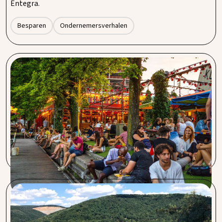
Entegra.
Besparen
Ondernemersverhalen
Hannekes Boom, Meneer Nieges & Cannibale
Royale
Procent is een goede horecapartner. Wilco is uitstekend
bereikbaar. De creditcardtarieven zijn laag, besparing op
energie is gunstig en ook het aanbod in verzekeringen is
goed.
Club Benelux La-Roche-en-Ardenne