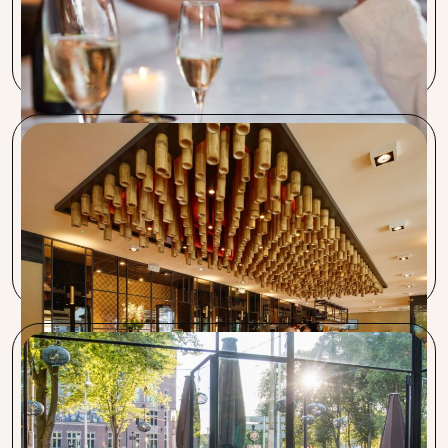
Onze voornaamste reden voor deelname aan Procent, is de
kostenreductie die we zelf bijna niet voor elkaar krijgen.
Majestic, Café Zwart & Euro Pub
Ook de Yip group profiteert van de snelle en efficiënte
service waarmee Procent ontzorgt. Vooral het regelen van
de nutsvoorzieningen scheelt veel tijd.
Bar Botanique, Café Kuiper, Louie Louie
Procent heeft een goed verhaal: besparing in geld en tijd. Ze
nemen belangrijk werk uit handen en houden de lijnen kort.