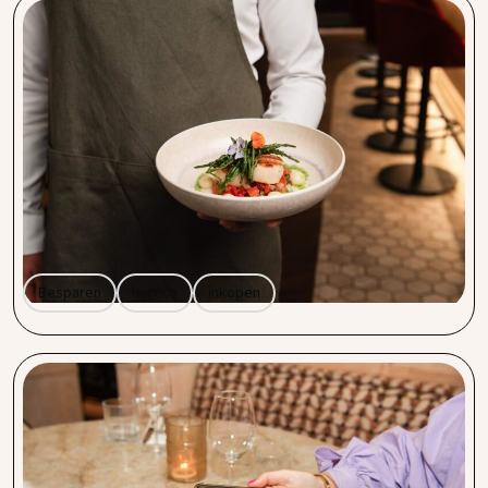
Stijgende inkoopprijzen? Zo houd je grip op je
horecamarges
Stijgende inkoopprijzen blijven een uitdaging voor de
horeca. Door hogere energiekosten en wereldwijde
ontwikkelingen worden sommige productgroepen duurder.
Tegelijkertijd blijven de prijsstijgingen beperkter dan
tijdens de inflatiegolf van 2022, waardoor er juist kansen
ontstaan voor ondernemers die slim inkopen.
Besparen
horeca
inkopen
Betalingsverkeer optimaliseren als
horecaondernemer? Zo zorg je voor lagere
transactiekosten