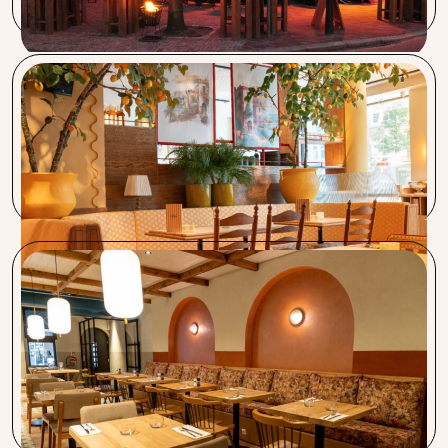
Vegitalian & Bar Cava
Procent neemt werk uit handen en begeleidt aanvragen
van A tot Z. Altijd bereikbaar en paraat. Ik raad Procent aan
Restaurant Lavash
Ik ben supergoed geholpen door Karolin! Het is zeker de
moeite waard om er even voor te zitten en te luisteren. Ik
ben zeer tevreden over de service en de snelheid waarmee
alles geregeld wordt. En het mooie is, het kost je niets!