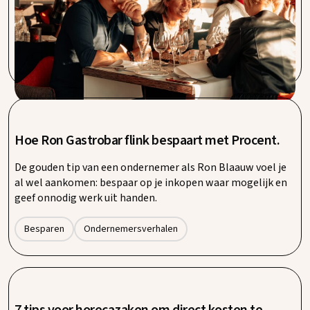
wij ons direct thuis. Procent geeft ons een vertrouwd
gevoel. Vooral de korte lijnen in de communicatie en een
direct aanspreekpunt is iets waar wij bij Sable Blanc veel
waarde aan hechten. Zeer tevreden over de service.
Hoe Ron Gastrobar flink bespaart met Procent.
De gouden tip van een ondernemer als Ron Blaauw voel je
al wel aankomen: bespaar op je inkopen waar mogelijk en
geef onnodig werk uit handen.
Besparen
Ondernemersverhalen
7 tips voor horecazaken om direct kosten te