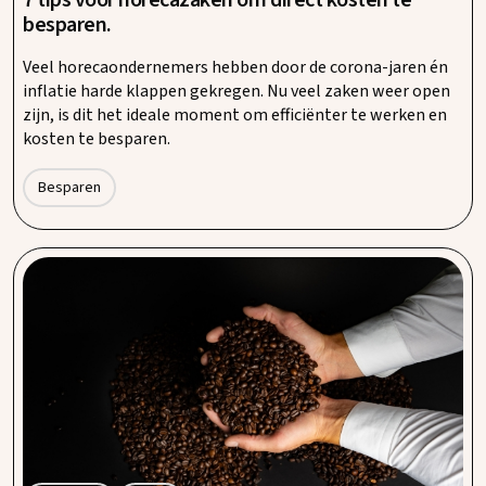
besparen.
Veel horecaondernemers hebben door de corona-jaren én
inflatie harde klappen gekregen. Nu veel zaken weer open
zijn, is dit het ideale moment om efficiënter te werken en
kosten te besparen.
Besparen
Inkoopplatform Procent komt met een private
label koffie.
Persbericht – Het inkoopplatform Procent waarbij zo’n
11.000 ondernemers in Nederland, België en Duitsland zijn
aangesloten, komt met een private label koffie: Capra
Nera.