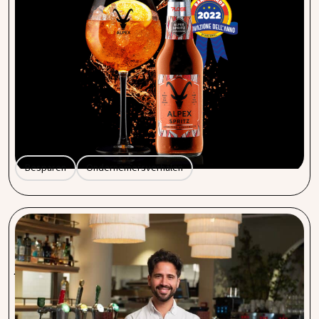
Ontdek Alpex Spritz: dé alcoholvrije Spritz voor
deze zomer!
Een goed alcoholvrij alternatief vinden is soms makkelijker
gezegd dan gedaan. Zeker als je zoekt naar iets dat niet
alleen lekker is, maar ook stijlvol en volwassen aanvoelt.
Maak kennis met Alpex Spritz: een verfijnd alcoholvrij
aperitief dat rechtstreeks uit Italië komt en is ontwikkeld
in samenwerking met de bartenderschool van Milaan.
Besparen
Ondernemersverhalen
Besparen zonder gedoe: hoe collectieve inkoop
jouw horecazaak duizenden euro’s oplevert.
Als horecaondernemer weet je als geen ander dat elke euro
telt. Van verse ingrediënten en dranken tot verzekeringen