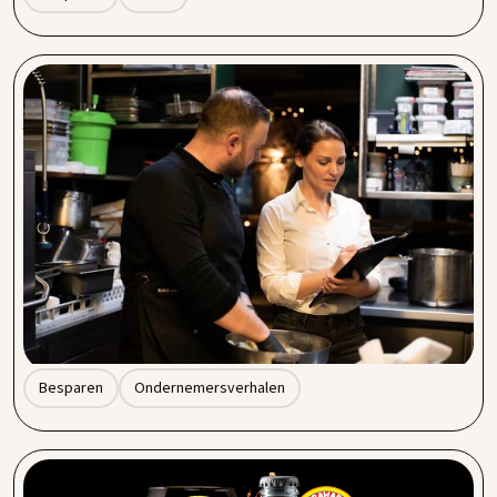
Afvalverwerking in de horeca: bespaar gemiddeld
20% met slimme oplossingen
Elke horecazaak produceert afval. Maar wist je dat
afvalverwerking je onnodig veel geld kan kosten als je niet
kritisch kijkt naar je contracten, frequentie en leveranciers?
Bij Procent by Entegra helpen we horecaondernemers om
hun afvalproces niet alleen efficiënter, maar vooral ook
goedkoper in te richten – met een gemiddelde besparing
van 20% per jaar.
Besparen
Ondernemersverhalen