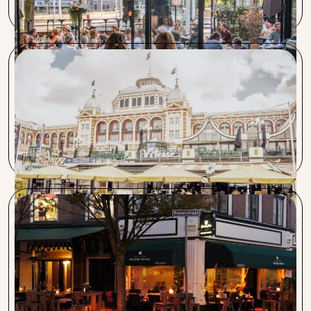
Restaurant Pastis, Vitesse & Pavlov
De samenwerking is erg goed. Juist ook als je haast hebt
zoals bij een bedrijfsovername. Alles werd binnen 1 week
geregeld.
Wicked Wines & Bayonne
Sinds wij met de koffie van Capra Nera werken is het aantal
enthousiaste koffiedrinkers behoorlijk toegenomen. Ook
de service van de Barista bij het afstellen van de machine is
heel goed.