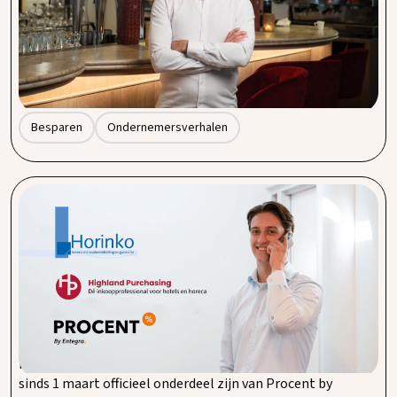
en energie: de inkoopkosten stapelen zich snel op. Daarom
kiezen steeds meer horecabedrijven voor collectieve
inkoop. Bij Procent by Entegra laten we zien dat slimme
samenwerkingen niet alleen euro’s, maar ook kostbare tijd
en kopzorgen besparen.
Besparen
Ondernemersverhalen
Procent by Entegra breidt uit met Horinko en
Highland Purchasing.
Bij Procent by Entegra zijn we continu op zoek naar
mogelijkheden om onze dienstverlening te verbeteren en
nóg meer toegevoegde waarde te leveren aan onze klanten
en partners. Daarom zijn we trots om aan te kondigen dat
Horinko en het bijbehorende label Highland Purchasing
sinds 1 maart officieel onderdeel zijn van Procent by