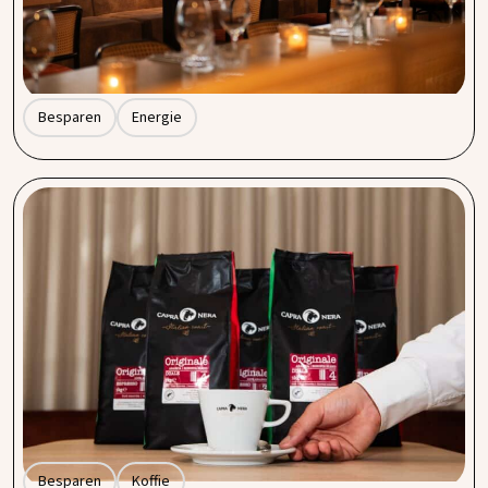
zijn er genoeg manieren om grip te krijgen op je verbruik
én kosten te verlagen, zonder in te leveren op comfort of
kwaliteit.
Besparen
Energie
Van koffiemachine tot bonen: hoe Procent
kwaliteitskoffie betaalbaar maakt
Koffie is een vast onderdeel van de horeca-ervaring. Gasten
verwachten kwaliteit, ondernemers willen betaalbaarheid.
Bij Procent by Entegra laten we zien dat kwaliteitskoffie
niet duur hoeft te zijn, met ons private label Capra Nera en
scherpe deals op machines en toebehoren maken we het
verschil op de kaart én op de balans.
Besparen
Koffie