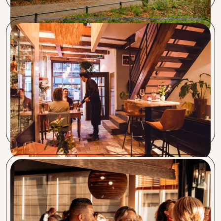
Restaurant Segugio
Procent en Segugio werken samen sinds 2012. Procent is
een zeer betrouwbare partner. We hebben veel geld
bespaard door verschillende producten en diensten. Als
Italiaan was ik verrast door hun Capra Nera Italiaanse
koffie. We zijn erg blij om onze gasten deze goede koffie te
kunnen serveren.
Coupe de Nice, Sable Blanc, Bistro Boudoir en
Charlie’s
Vanaf de eerste dag dat we kennis kwamen maken voelden