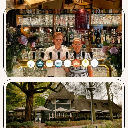
Gran Hotel de Passage
Start met Procent, niet over twijfelen! Top advies, zeer
goede en correcte service. Één berichtje, één mail en uw
wensen worden voldaan. Zij zorgen voor alles, vlekkeloze
overstap en begeleiding. Ik raad Procent aan voor alle
diensten waar zij over beschikken.
Restaurant Wilhelmina
Samenwerken met Procent biedt als groot voordeel dat zij
voor ons in de gaten houden wat er in de wereld van de
horeca gebeurt en daar actief mee aan de slag gaan.