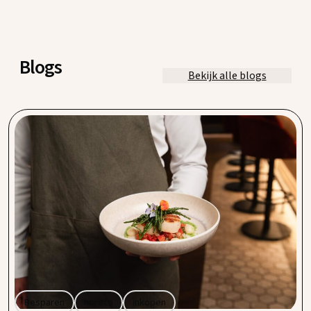
Blogs
Bekijk alle blogs
Stijgende inkoopprijzen? Zo houd je grip op je
horecamarges
Stijgende inkoopprijzen blijven een uitdaging voor de
horeca. Door hogere energiekosten en wereldwijde
ontwikkelingen worden sommige productgroepen duurder.
Tegelijkertijd blijven de prijsstijgingen beperkter dan
tijdens de inflatiegolf van 2022, waardoor er juist kansen
ontstaan voor ondernemers die slim inkopen.
Besparen
horeca
inkopen