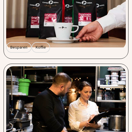
Koffie is een vast onderdeel van de horeca-ervaring. Gasten
verwachten kwaliteit, ondernemers willen betaalbaarheid.
Bij Procent by Entegra laten we zien dat kwaliteitskoffie
niet duur hoeft te zijn, met ons private label Capra Nera en
scherpe deals op machines en toebehoren maken we het
verschil op de kaart én op de balans.
Besparen
Koffie
Afvalverwerking in de horeca: bespaar gemiddeld
20% met slimme oplossingen
Elke horecazaak produceert afval. Maar wist je dat
afvalverwerking je onnodig veel geld kan kosten als je niet
kritisch kijkt naar je contracten, frequentie en leveranciers?
Bij Procent by Entegra helpen we horecaondernemers om
hun afvalproces niet alleen efficiënter, maar vooral ook