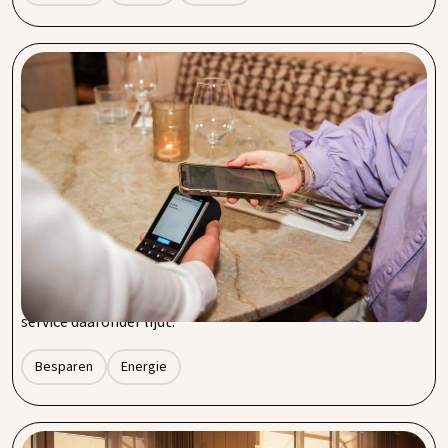
Betalingsverkeer optimaliseren als
horecaondernemer? Zo zorg je voor lagere
transactiekosten
Dagelijks gaan er in de horeca tientallen tot honderden
betalingen door de pinautomaat. Contactloos, met pas of
mobiel: voor gasten vanzelfsprekend, voor ondernemers
vaak een flinke kostenpost. Transactiekosten lijken klein
per betaling, maar tellen snel op. Door je betalingsverkeer
slim in te richten, kun je structureel besparen zonder dat je
service daaronder lijdt.
Besparen
Energie