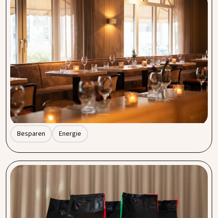
Energie besparen in de horeca: zo zorg je voor
lagere energierekeningen
De energierekening is voor veel horecaondernemers een
steeds grotere kostenpost. Keukens draaien lange dagen,
koelingen staan continu aan en ook verlichting en
klimaatbeheersing verbruiken flink wat energie. Gelukkig
zijn er genoeg manieren om grip te krijgen op je verbruik
én kosten te verlagen, zonder in te leveren op comfort of
kwaliteit.
Besparen
Energie
Van koffiemachine tot bonen: hoe Procent
kwaliteitskoffie betaalbaar maakt