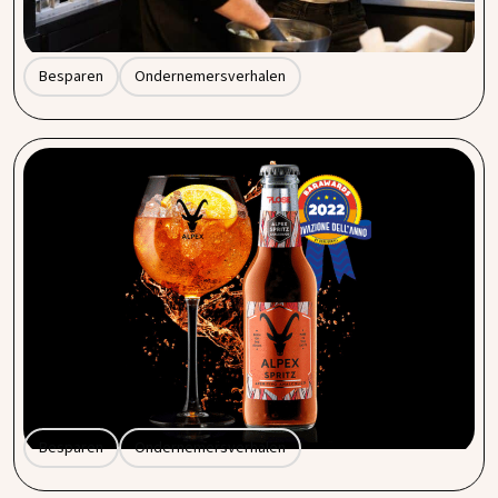
goedkoper in te richten – met een gemiddelde besparing
van 20% per jaar.
Besparen
Ondernemersverhalen
Ontdek Alpex Spritz: dé alcoholvrije Spritz voor
deze zomer!
Een goed alcoholvrij alternatief vinden is soms makkelijker
gezegd dan gedaan. Zeker als je zoekt naar iets dat niet
alleen lekker is, maar ook stijlvol en volwassen aanvoelt.
Maak kennis met Alpex Spritz: een verfijnd alcoholvrij
aperitief dat rechtstreeks uit Italië komt en is ontwikkeld
in samenwerking met de bartenderschool van Milaan.
Besparen
Ondernemersverhalen