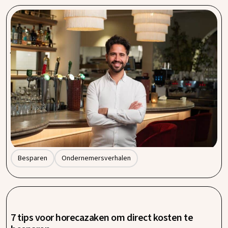
Besparen zonder gedoe: hoe collectieve inkoop
jouw horecazaak duizenden euro’s oplevert.
Als horecaondernemer weet je als geen ander dat elke euro
telt. Van verse ingrediënten en dranken tot verzekeringen
en energie: de inkoopkosten stapelen zich snel op. Daarom
kiezen steeds meer horecabedrijven voor collectieve
inkoop. Bij Procent by Entegra laten we zien dat slimme
samenwerkingen niet alleen euro’s, maar ook kostbare tijd
en kopzorgen besparen.
Besparen
Ondernemersverhalen
7 tips voor horecazaken om direct kosten te