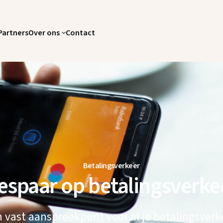
Partners
Over ons
Contact
Betalingsverkeer
espaar op betalingsverke
 vast aanspreekpunt voor al je betalingsverk