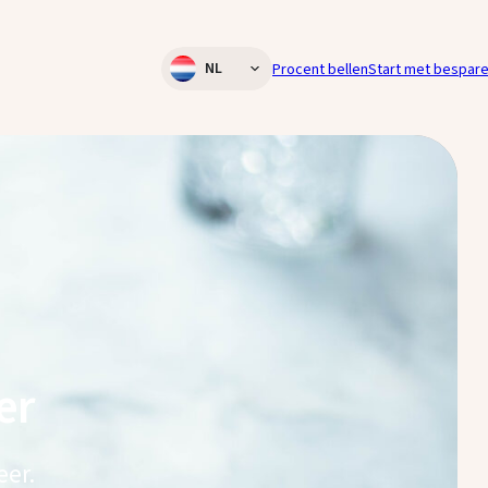
NL
Procent bellen
Start met bespar
EN
BE/FR
BE/NL
er
eer.