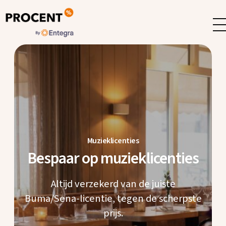
Muzieklicenties
Bespaar op muzieklicenties
Altijd verzekerd van de juiste
Buma/Sena-licentie, tegen de scherpste
prijs.