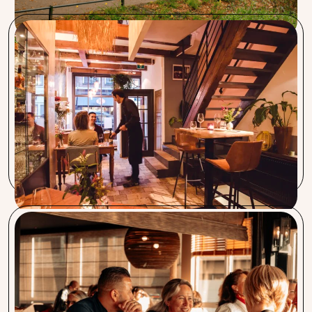
Restaurant Segugio
Procent en Segugio werken samen sinds 2012. Procent is
een zeer betrouwbare partner. We hebben veel geld
bespaard door verschillende producten en diensten. Als
Italiaan was ik verrast door hun Capra Nera Italiaanse
koffie. We zijn erg blij om onze gasten deze goede koffie te
kunnen serveren.
Coupe de Nice, Sable Blanc, Bistro Boudoir en
Charlie’s
Vanaf de eerste dag dat we kennis kwamen maken voelden
wij ons direct thuis. Procent geeft ons een vertrouwd