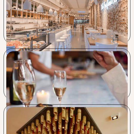
The Seafood bar
Het is enorm prettig als een persoon zoals Wilco z’n best
doet om bepaalde inkoopprijzen te managen. Procent
levert uitstekend werk!
De Pizzabakkers
Onze voornaamste reden voor deelname aan Procent, is de
kostenreductie die we zelf bijna niet voor elkaar krijgen.
Majestic, Café Zwart & Euro Pub