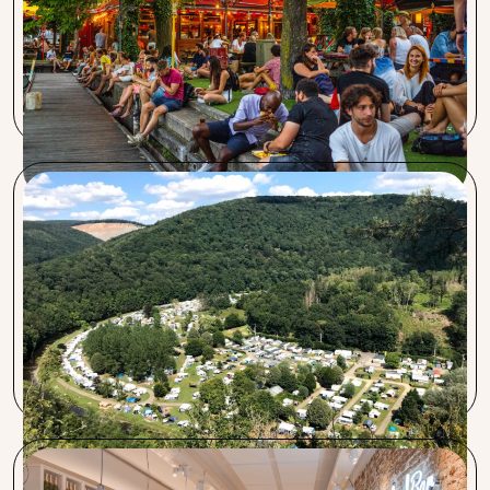
Procent is een goede horecapartner. Wilco is uitstekend
bereikbaar. De creditcardtarieven zijn laag, besparing op
energie is gunstig en ook het aanbod in verzekeringen is
goed.
Club Benelux La-Roche-en-Ardenne
Wij kwamen bij Procent vanwege hun voordelige tarieven
en snelle service. Procent onderscheidt zich door een
eerlijke opinie en kennis van de markt. Voor ons was de
belangrijkste verandering de voordelige transactietarieven.
De overgang verliep soepel en communicatie was vlot.