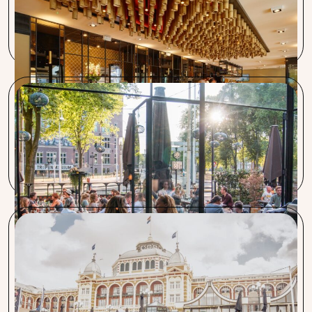
Ook de Yip group profiteert van de snelle en efficiënte
service waarmee Procent ontzorgt. Vooral het regelen van
de nutsvoorzieningen scheelt veel tijd.
Bar Botanique, Café Kuiper, Louie Louie
Procent heeft een goed verhaal: besparing in geld en tijd. Ze
nemen belangrijk werk uit handen en houden de lijnen kort.
Restaurant Pastis, Vitesse & Pavlov
De samenwerking is erg goed. Juist ook als je haast hebt
zoals bij een bedrijfsovername. Alles werd binnen 1 week
geregeld.