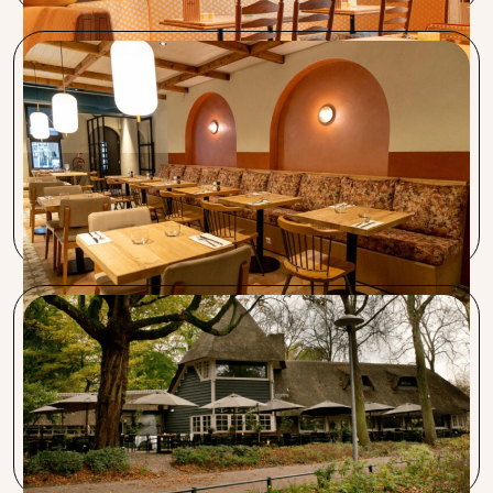
Restaurant Lavash
Ik ben supergoed geholpen door Karolin! Het is zeker de
moeite waard om er even voor te zitten en te luisteren. Ik
ben zeer tevreden over de service en de snelheid waarmee
alles geregeld wordt. En het mooie is, het kost je niets!
Restaurant Wilhelmina
Samenwerken met Procent biedt als groot voordeel dat zij
voor ons in de gaten houden wat er in de wereld van de
horeca gebeurt en daar actief mee aan de slag gaan.