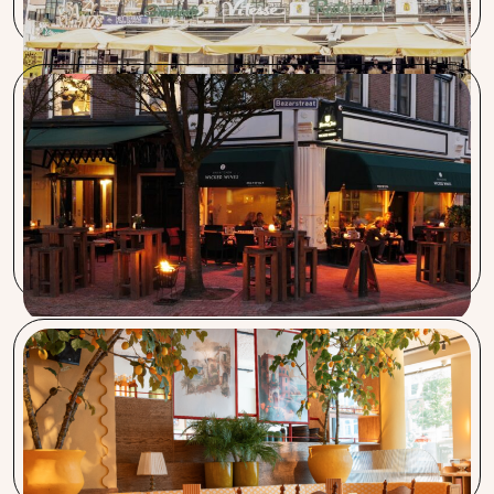
Wicked Wines & Bayonne
Sinds wij met de koffie van Capra Nera werken is het aantal
enthousiaste koffiedrinkers behoorlijk toegenomen. Ook
de service van de Barista bij het afstellen van de machine is
heel goed.
Vegitalian & Bar Cava
Procent neemt werk uit handen en begeleidt aanvragen
van A tot Z. Altijd bereikbaar en paraat. Ik raad Procent aan