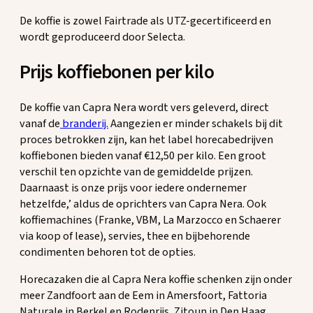
De koffie is zowel Fairtrade als UTZ-gecertificeerd en
wordt geproduceerd door Selecta.
Prijs koffiebonen per kilo
De koffie van Capra Nera wordt vers geleverd, direct
vanaf de
branderij.
Aangezien er minder schakels bij dit
proces betrokken zijn, kan het label horecabedrijven
koffiebonen bieden vanaf €12,50 per kilo. Een groot
verschil ten opzichte van de gemiddelde prijzen.
Daarnaast is onze prijs voor iedere ondernemer
hetzelfde,’ aldus de oprichters van Capra Nera. Ook
koffiemachines (Franke, VBM, La Marzocco en Schaerer
via koop of lease), servies, thee en bijbehorende
condimenten behoren tot de opties.
Horecazaken die al Capra Nera koffie schenken zijn onder
meer Zandfoort aan de Eem in Amersfoort, Fattoria
Naturale in Berkel en Rodenrijs, Zitoun in Den Haag,