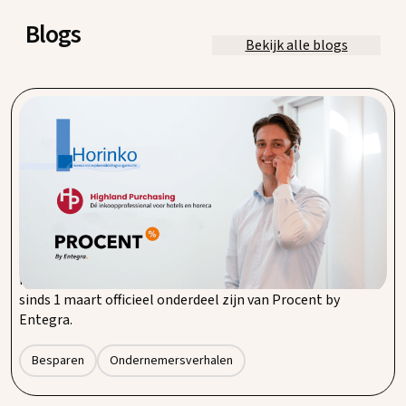
Blogs
Bekijk alle blogs
Procent by Entegra breidt uit met Horinko en
Highland Purchasing.
Bij Procent by Entegra zijn we continu op zoek naar
mogelijkheden om onze dienstverlening te verbeteren en
nóg meer toegevoegde waarde te leveren aan onze klanten
en partners. Daarom zijn we trots om aan te kondigen dat
Horinko en het bijbehorende label Highland Purchasing
sinds 1 maart officieel onderdeel zijn van Procent by
Entegra.
Besparen
Ondernemersverhalen