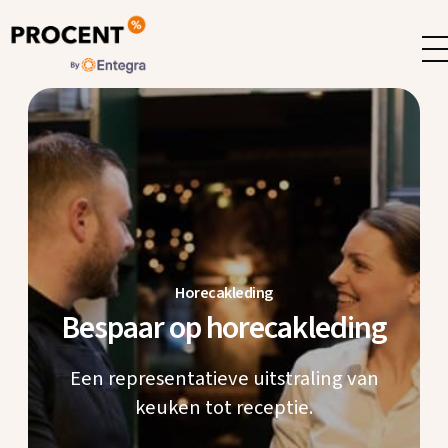
Horecakleding
Bespaar op horecakleding
Een representatieve uitstraling van
keuken tot receptie.