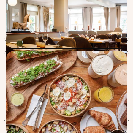
Restaurant Hotel Ter Heide
Uitgaven en kosten kritisch bekijken is zeer belangrijk in de
job. Hierbij is Procent een betrouwbare partner die een
gedeelte van deze taak met succes van ons overneemt.
Restaurant Au pain Marie
Nous travaillons avec Kristof depuis plusieurs années
maintenant et nous sommes très satisfaits de la manière
dont cela fonctionne. Il cherche toujours ce qui pourrait
être avantageux pour nous, et nos frais de bancontact sont
déjà beaucoup plus bas qu’avant. Nous avons déjà
recommandé Procent à de nombreuses personnes.