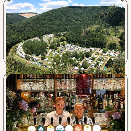
Club Benelux La-Roche-en-Ardenne
Wij kwamen bij Procent vanwege hun voordelige tarieven
en snelle service. Procent onderscheidt zich door een
eerlijke opinie en kennis van de markt. Voor ons was de
belangrijkste verandering de voordelige transactietarieven.
De overgang verliep soepel en communicatie was vlot.
Gran Hotel de Passage
Start met Procent, niet over twijfelen! Top advies, zeer
goede en correcte service. Één berichtje, één mail en uw
wensen worden voldaan. Zij zorgen voor alles, vlekkeloze
overstap en begeleiding. Ik raad Procent aan voor alle
diensten waar zij over beschikken.