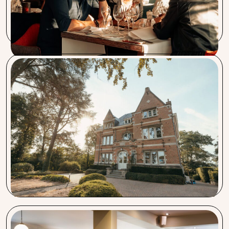
direct aanspreekpunt is iets waar wij bij Sable Blanc veel
waarde aan hechten. Zeer tevreden over de service.
Jardin de L’amandier & Le Cyprès
Door Procent kunnen wij ons focussen op wat we echt
belangrijk vinden: onze klanten. De accountmanager van
Procent is heel proactief en staat altijd klaar om ons te
helpen. Daarnaast is het heel fijn en makkelijk dat de
verschillende productgroepen door een vast
contactpersoon geregeld worden. We raden Procent aan
iedereen aan!