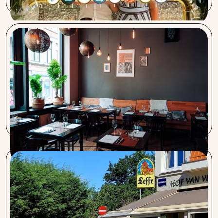
L’Escale
L’équipe de L’Escale reconnaît que Procent se distingue en
proposant à la fois des tarifs concurrentiels sur différents
secteurs et une localisation géographique avantageuse. De
plus, la disponibilité constante d’Adrien en cas de nécessité
est très appréciée.
Hof van Vlaanderen
Client satisfait de Procent depuis des années tant pour
l’alimentaire, le non alimentaire, le terminal de paiement
que pour l’énergie. Une équipe au top qui travaille