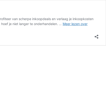
Profiteer van scherpe inkoopdeals en verlaag je inkoopkosten
Start
t hoef je niet langer te onderhandelen. …
Meer lezen over
jouw
besparinge
met
Procent